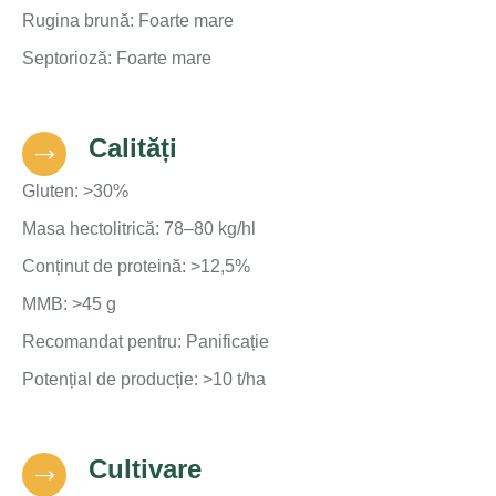
Rugina brună: Foarte mare
Septorioză: Foarte mare
Calități
Gluten: >30%
Masa hectolitrică: 78–80 kg/hl
Conținut de proteină: >12,5%
MMB: >45 g
Recomandat pentru: Panificație
Potențial de producție: >10 t/ha
Cultivare