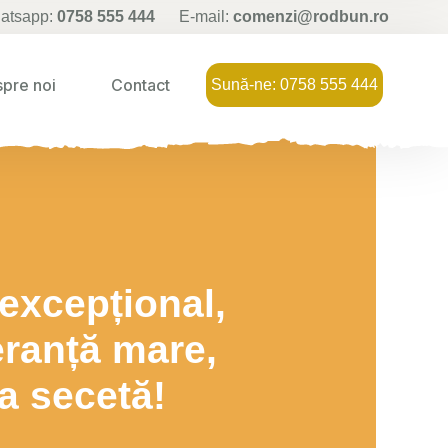
hatsapp:
0758 555 444
E-mail:
comenzi@rodbun.ro
pre noi
Contact
Sună-ne: 0758 555 444
 excepțional,
eranță mare,
la secetă!