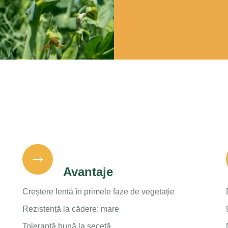
Avantaje
Creștere lentă în primele faze de vegetație
Rezistență la cădere: mare
Toleranță bună la secetă