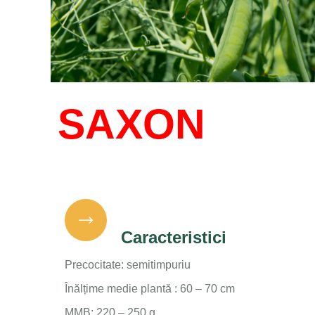
SAXON
Caracteristici
Precocitate: semitimpuriu
Înălțime medie plantă : 60 – 70 cm
MMB: 220 – 250 g