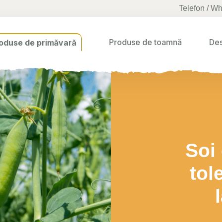
Telefon / W
Produse de toamnă
Des
oduse de primăvară
Soi
tol