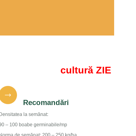
cultură ZIE
Recomandări
Densitatea la semănat:
90 – 100 boabe germinabile/mp
Norma de semănat: 200 – 250 kg/ha