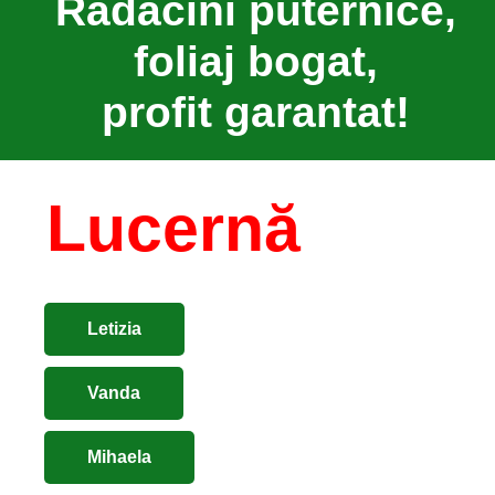
Rădăcini puternice,
foliaj bogat,
profit garantat!
Lucernă
Letizia
Vanda
Mihaela