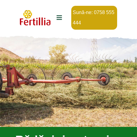
Sună-ne: 0758 555
444