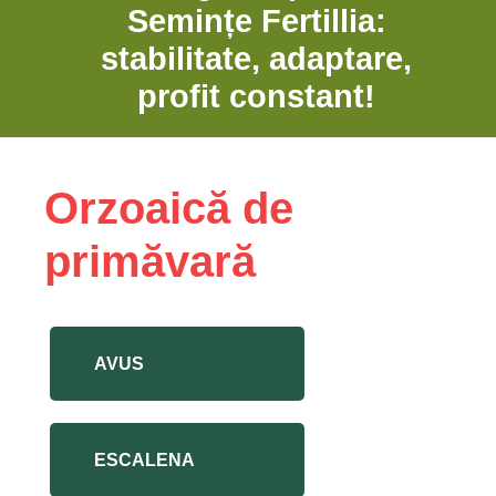
Semințe Fertillia:
stabilitate, adaptare,
profit constant!
Orzoaică de
primăvară
AVUS
ESCALENA